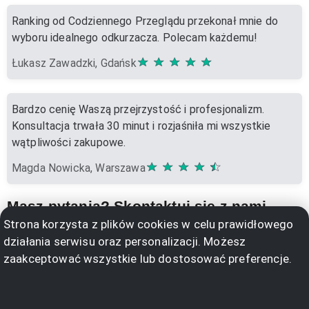
Ranking od Codziennego Przeglądu przekonał mnie do
wyboru idealnego odkurzacza. Polecam każdemu!
Łukasz Zawadzki, Gdańsk
Bardzo cenię Waszą przejrzystość i profesjonalizm.
Konsultacja trwała 30 minut i rozjaśniła mi wszystkie
wątpliwości zakupowe.
Magda Nowicka, Warszawa
Masz pytania? Skontaktuj się z nami
Strona korzysta z plików cookies w celu prawidłowego
ul. Grochowska 312, 03-839 Warszawa, Polska
działania serwisu oraz personalizacji. Możesz
zaakceptować wszystkie lub dostosować preferencje.
+48 22 398 56 34
kontakt@dream-fog.com