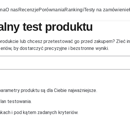
wna
O nas
Recenzje
Porównania
Rankingi
Testy na zamówienie
lny test produktu
m produkcie lub chcesz przetestować go przed zakupem? Zleć i
riów, by dostarczyć precyzyjne i bezstronne wyniki.
 parametry produktu są dla Ciebie najważniejsze.
lan testowania.
kach i pod kątem zadanych kryteriów.