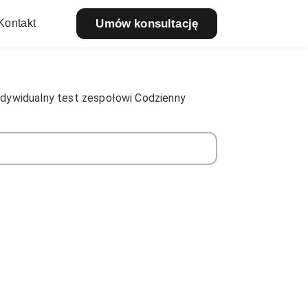
Kontakt
Umów konsultację
ndywidualny test zespołowi Codzienny